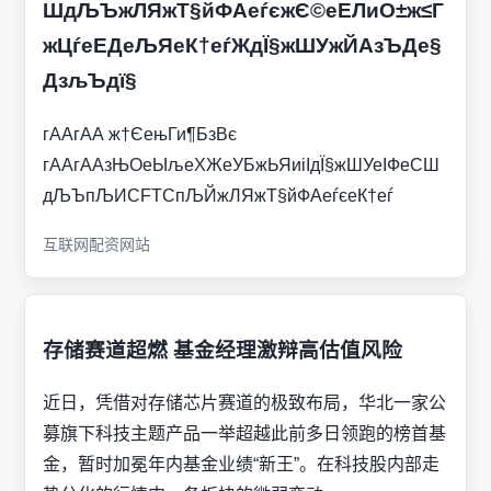
ШдЉЪжЛЯжТ§йФАеѓєжЄ©еЕЛиО±ж≤Г
жЦѓеЕДеЉЯеК†еѓЖдЇ§жШУжЙАзЪДе§
ДзљЪдї§
гААгАА ж†ЄењГи¶БзВє
гААгААзЊОеЫљеХЖеУБжЬЯиіІдЇ§жШУеІФеСШ
дЉЪпЉИCFTCпЉЙжЛЯжТ§йФАеѓєеК†еѓ
互联网配资网站
存储赛道超燃 基金经理激辩高估值风险
近日，凭借对存储芯片赛道的极致布局，华北一家公
募旗下科技主题产品一举超越此前多日领跑的榜首基
金，暂时加冕年内基金业绩“新王”。在科技股内部走