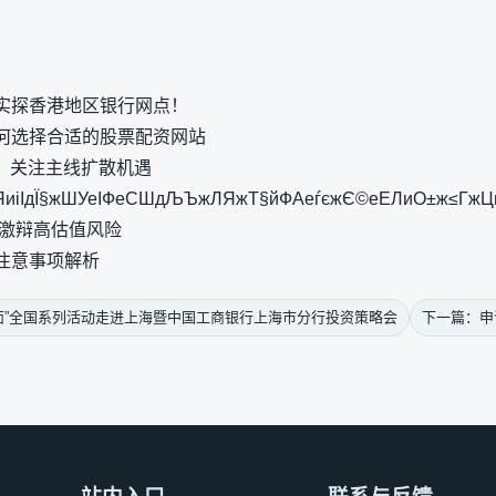
实探香港地区银行网点！
何选择合适的股票配资网站
构：关注主线扩散机遇
іІдЇ§жШУеІФеСШдЉЪжЛЯжТ§йФАеѓєжЄ©еЕЛиО±ж≤ГжЦ
理激辩高估值风险
注意事项解析
面”全国系列活动走进上海暨中国工商银行上海市分行投资策略会
下一篇：申