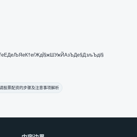
ѓеЕДеЉЯеК†еѓЖдЇ§жШУжЙАзЪДе§ДзљЪдї§
请股票配资的步骤及注意事项解析