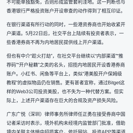
不可能单独豁免，否则形成监管套利洼地。这一判断也与
香港银行严格投资账户开设审查的动作得到了相互印证。
在银行渠道有所行动的同时，一些港资券商也开始收紧开
户渠道。5月22日后，社交平台上陆续有投资者表示，一
些香港券商不再为内地居民提供线上开户渠道。
但也有中介“趁火打劫”，在社交平台继续以“内部渠道”“推
荐码”“开户秘籍”之类的名头，招揽内地居民开设香港券商
账户。小红书、闲鱼等平台上，类似“港美股开户保姆级
教程”的虚拟物品仍在销售。更有甚者宣称，通过Bitget这
样的Web3公司投资美股，也不失为一种代替方案。但实
际上，上述开户渠道存在巨大的合规及资产损失风险。
广东广悦（深圳）律师事务所律师任正勇在接受券商中国
记者采访时表示，境外机构未经境内监管部门批准，借助
境内关联主体暗中招揽客户，依托网站、投资APP等渠道