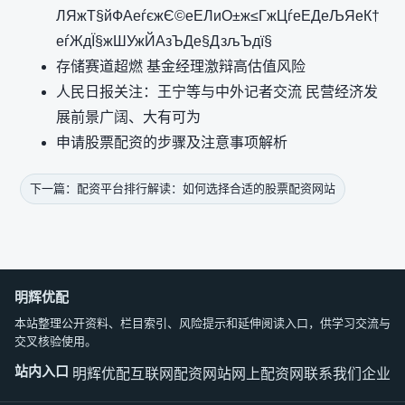
ЛЯжТ§йФАеѓєжЄ©еЕЛиО±ж≤ГжЦѓеЕДеЉЯеК†
еѓЖдЇ§жШУжЙАзЪДе§ДзљЪдї§
存储赛道超燃 基金经理激辩高估值风险
人民日报关注：王宁等与中外记者交流 民营经济发
展前景广阔、大有可为
申请股票配资的步骤及注意事项解析
下一篇：配资平台排行解读：如何选择合适的股票配资网站
明辉优配
本站整理公开资料、栏目索引、风险提示和延伸阅读入口，供学习交流与
交叉核验使用。
站内入口
明辉优配
互联网配资网站
网上配资网
联系我们
企业文