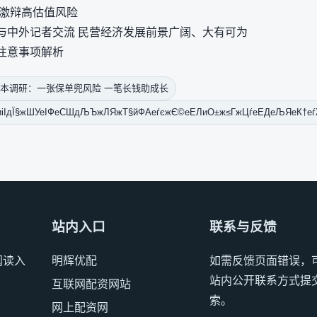
理激辩高估值风险
与中外记者交流 民营经济发展前景广阔、大有可为
注意事项解析
本调研：一张保单兜风险 一笔长钱助成长
дЇ§жШУеІФеСШдЉЪжЛЯжТ§йФАеѓєжЄ©еЕЛиО±ж≤ГжЦѓеЕДеЉЯеК†еѓ
站内入口
联系与反馈
阅读入
明辉优配
如需反馈页面错误，
站内公开联系方式提
互联网配资网站
索。
网上配资网