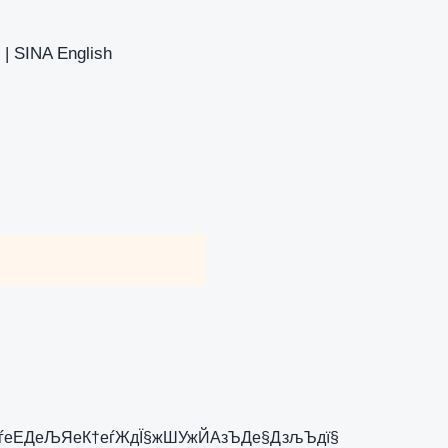
INA English
。
ѓеЕДеЉЯеК†еѓЖдЇ§жШУжЙАзЪДе§ДзљЪдї§