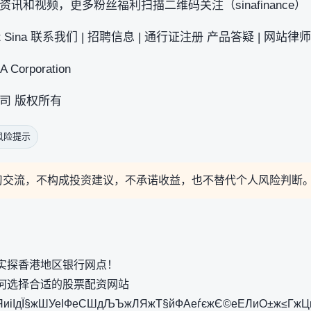
讯和视频，更多粉丝福利扫描二维码关注（sinafinance）
 Sina 联系我们 | 招聘信息 | 通行证注册 产品答疑 | 网站律师 | S
A Corporation
新浪公司 版权所有
风险提示
习交流，不构成投资建议，不承诺收益，也不替代个人风险判断
实探香港地区银行网点！
何选择合适的股票配资网站
іІдЇ§жШУеІФеСШдЉЪжЛЯжТ§йФАеѓєжЄ©еЕЛиО±ж≤ГжЦ