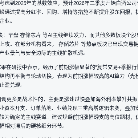
虑到2025年的基数效应，预计2026年二季度开始白酒公
纷通过提高分红率、回购、增持等措施不断提升股东回报，
企业。
：早盘 存储芯片 等AI主线继续发力，而其他多数板块个股
上攻。在部分机构看来， 存储芯片 等热点板块已出现交易
产业景气与安全边际的主线扩散机遇。
陈果在研报中表示，经历了前期涨幅显著的“复常交易+季报行
结构再平衡与轮动切换，表现为前期涨幅较高的AI算力（光
止盈兑现。
回调更多是战术性的，主要是涨速过快叠加海外利率攀升共振
产业资本开支、订单落地、业绩兑现三重高增逻辑未变，叠加
较为确定的主线赛道。建议规避前期涨幅透支的高位题材，
幅相对滞后的硬核细分环节。