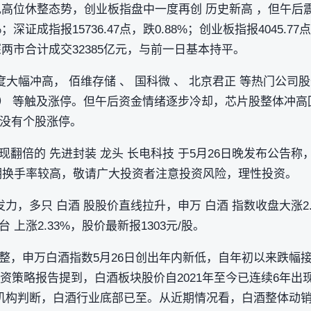
呈现高位休整态势，创业板指盘中一度再创 历史新高 ，但午
5%；深证成指报15736.47点，跌0.88%；创业板指报4045.7
。沪深两市合计成交32385亿元，与前一日基本持平。
大幅冲高， 佰维存储 、 国科微 、 北京君正 等热门公司股
维权） 等触及涨停。但午后资金情绪逐步冷却，芯片股整体冲高
块内没有个股涨停。
翻倍的 先进封装 龙头 长电科技 于5月26日晚发布公告
，短期换手率较高，敬请广大投资者注意投资风险，理性投资。
力，多只 白酒 股股价直线拉升，申万 白酒 指数收盘大涨2.
 上涨2.33%，股价最新报1303元/股。
，申万白酒指数5月26日创出年内新低，自年初以来跌幅接近
投资策略报告提到，白酒板块股价自2021年至今已连续6年出现
该机构判断，白酒行业底部已至。从近期情况看，白酒整体动