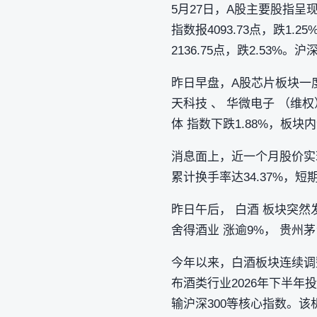
5月27日，A股主要股指
指数报4093.73点，跌1.2
2136.75点，跌2.53%
昨日早盘，A股芯片板块一度
天科技 、 华微电子 （
体 指数下跌1.88%，板
消息面上，近一个月股价实现
累计换手率达34.37%
昨日午后， 白酒 板块突然发
舍得酒业 涨逾9%， 贵州茅台
今年以来，白酒板块连续调整
布酒类行业2026年下半年
输沪深300等核心指数。