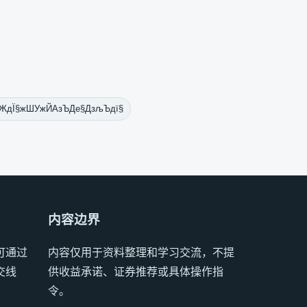
ЖдЇ§жШУжЙАзЪДе§ДзљЪдї§
内容边界
可通过
内容仅用于资料整理和学习交流，不提
交线
供收益承诺、证券推荐或具体操作指
令。