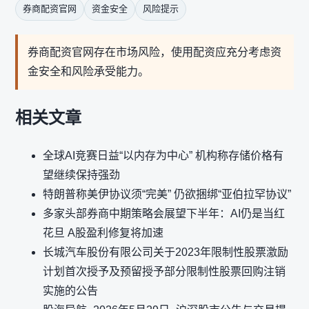
券商配资官网
资金安全
风险提示
券商配资官网存在市场风险，使用配资应充分考虑资
金安全和风险承受能力。
相关文章
全球AI竞赛日益“以内存为中心” 机构称存储价格有
望继续保持强劲
特朗普称美伊协议须“完美” 仍欲捆绑“亚伯拉罕协议”
多家头部券商中期策略会展望下半年：AI仍是当红
花旦 A股盈利修复将加速
长城汽车股份有限公司关于2023年限制性股票激励
计划首次授予及预留授予部分限制性股票回购注销
实施的公告