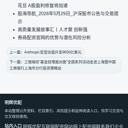
花旦 A股盈利修复将加速
股海导航_2026年5月29日_沪深股市公告与交易提
示
高质量发展故事汇丨人才聚 创新强
券商配资官网的优势与潜在风险分析
上一篇：Anthropic官宣估值升至9650亿美元
下一篇：工银瑞信“基金经理面对面”全国系列活动走进上海暨中国
工商银行上海市分行投资策略会
明辉优配
本站整理公开资料、栏目索引、风险提示和延伸阅读入口，供学习交流与
交叉核验使用。
站内入口
明辉优配
互联网配资网站
网上配资网
联系我们
企业文