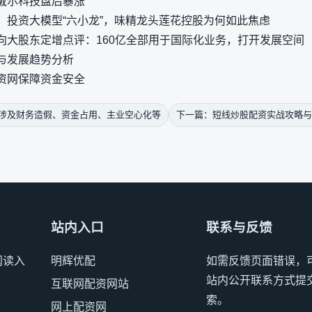
戴尔科技盘后暴涨
，投资大模型“六小龙”，味精龙头莲花控股为何如此焦虑
向大股东定增点评：160亿全部用于国际化业务，打开发展空间
与发展趋势分析
资网保障资金安全
，涉及财务造假、资金占用、主业空心化等
下一篇：短线炒股配资实战攻略与
站内入口
联系与反馈
阅读入
明辉优配
如需反馈页面错误，
站内公开联系方式提
互联网配资网站
索。
网上配资网