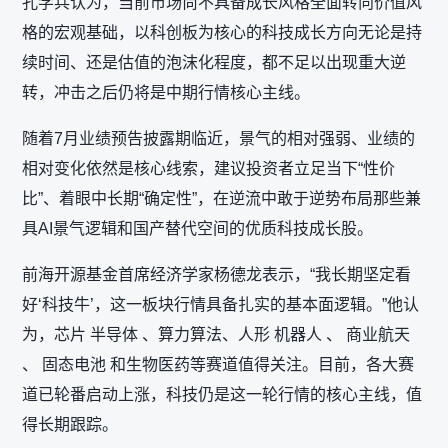
孔学兵认为，当前市场尚不具备成长风格全面转向价值风
格的宏观基础，以科创板为核心的科技成长方向无论是持
续时间、还是估值的泡沫化程度，都不足以出现重大逆
转，冲击之后仍将是中期行情核心主线。
随着7月业绩预告披露期临近，景气的相对强弱、业绩的
相对变化依然是核心线索，建议投资者立足当下“性价
比”、着眼中长期“确定性”，在逆流中敢于逆势布局那些兼
具AI景气逻辑和国产替代空间的优质科技成长股。
前海开源基金首席经济学家杨德龙表示，“我长期坚定看
好‘科技牛’，这一板块行情具备扎实的基本面逻辑。”他认
为，芯片 半导体 、算力算法、人形 机器人 、 商业航天
、 固态电池 和生物医药等赛道值得关注。目前，各大赛
道已轮番启动上涨，科技仍是这一轮行情的核心主线，值
得长期跟踪。