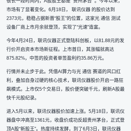
很长一段时间内，A股股王都是“ 贵州茅台 ”。今年以来，
市场有了显著变化。6月18日， 联讯仪器 的股价达到
2373元，稳稳占据新晋“股王”的位置，这家光 通信 测试
设备厂商上市月余就登顶，实现了“光速”造富。
今年4月24日，联讯仪器正式登陆科创板，以81.88元的发
行价开启资本市场新征程。上市首日，其涨幅就高达
875.82%，中签的投资者单签盈利约35.86万元。
行情并未止步于此。凭借AI算力与光 通信 赛道的风口红
利，叠加自身过硬的核心技术，联讯仪器股价开启一路狂
飙模式。上市仅5个交易日，股价便突破千元，刷新A股最
快千元股纪录。
进入5月以来，联讯仪器股价加速上涨。5月18日，联讯仪
器盘中冲高至1361元，收盘价成功反超贵州茅台，正式登
顶A股“新股王”。热度持续发酵，到了6月3日，联讯仪器